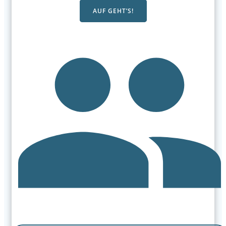
AUF GEHT’S!